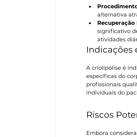
Procedimento
alternativa at
Recuperação 
significativo
atividades diá
Indicações 
A criolipólise é i
específicas do cor
profissionais qua
individuais do pac
Riscos Pote
Embora considerada