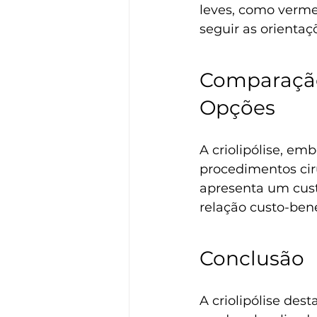
leves, como vermel
seguir as orienta
Comparação 
Opções
A criolipólise, em
procedimentos cirú
apresenta um cust
relação custo-bene
Conclusão
A criolipólise des