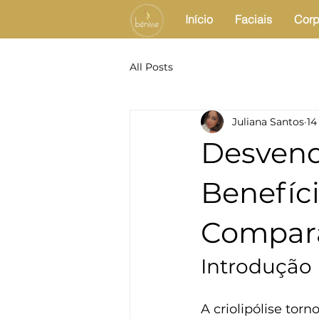
Início
Faciais
Corp
All Posts
Juliana Santos
14
Desvenda
Benefíci
Compara
Introdução
A criolipólise to