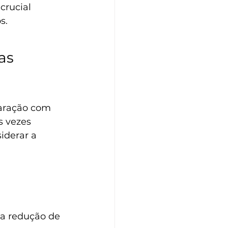
crucial 
s.
as 
paração com 
s vezes 
iderar a 
 a redução de 