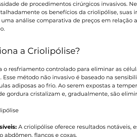
idade de procedimentos cirúrgicos invasivos. Nes
alhadamente os benefícios da criolipólise, suas i
e uma análise comparativa de preços em relação a
o.
na a Criolipólise?
iza o resfriamento controlado para eliminar as célul
a. Esse método não invasivo é baseado na sensibil
lulas adiposas ao frio. Ao serem expostas a temper
 de gordura cristalizam e, gradualmente, são elimi
ipólise
íveis:
 A criolipólise oferece resultados notáveis,
 abdômen, flancos e coxas.