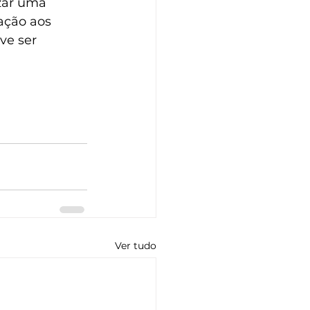
zar uma 
ação aos 
ve ser 
Ver tudo