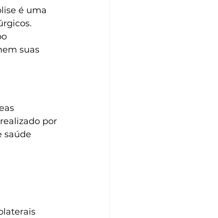
ólise é uma 
úrgicos.
o 
omem suas 
eas 
realizado por 
e saúde 
laterais 