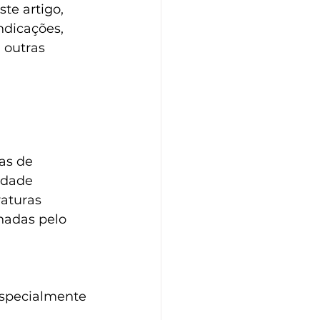
te artigo, 
ndicações, 
 outras 
as de 
idade 
aturas 
nadas pelo 
 especialmente 