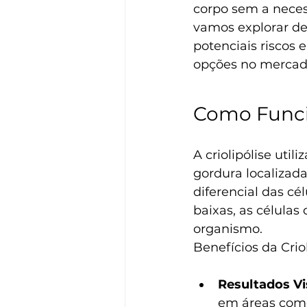
corpo sem a necess
vamos explorar det
potenciais riscos 
opções no mercad
Como Funcio
A criolipólise util
gordura localizad
diferencial das cé
baixas, as células
organismo.
Benefícios da Criol
Resultados Vis
em áreas como