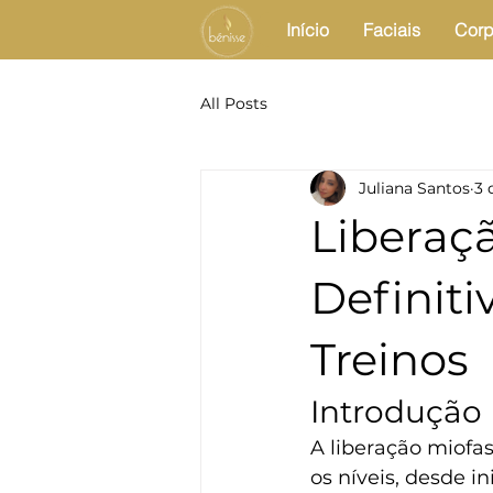
Início
Faciais
Corp
All Posts
Juliana Santos
3 
Liberaçã
Definiti
Treinos
Introdução
A liberação miofa
os níveis, desde in