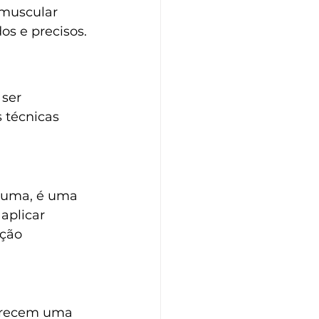
omuscular 
s e precisos.
ser 
 técnicas 
puma, é uma 
aplicar 
ação 
ferecem uma 