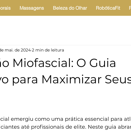
orais
Massagens
Beleza do Olhar
RobóticaFit
de mai. de 2024
2 min de leitura
o Miofascial: O Guia
vo para Maximizar Seu
scial emergiu como uma prática essencial para atl
iciantes até profissionais de elite. Neste guia abr