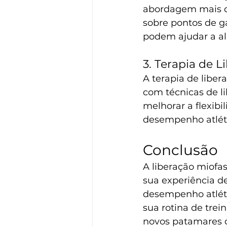
abordagem mais di
sobre pontos de ga
podem ajudar a al
3. Terapia de L
A terapia de libe
com técnicas de l
melhorar a flexibi
desempenho atlétic
Conclusão
A liberação miofa
sua experiência de
desempenho atlétic
sua rotina de tre
novos patamares de