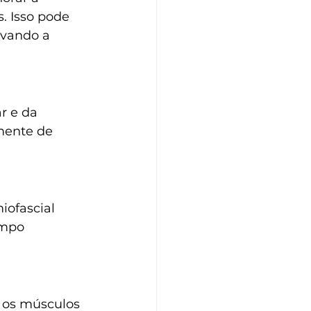
. Isso pode 
evando a 
r e da 
mente de 
iofascial 
empo 
 os músculos 