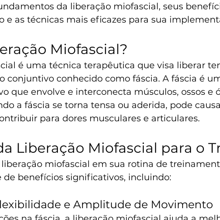
undamentos da liberação miofascial, seus benefíci
o e as técnicas mais eficazes para sua implement
eração Miofascial?
cial é uma técnica terapêutica que visa liberar te
do conjuntivo conhecido como fáscia. A fáscia é u
ivo que envolve e interconecta músculos, ossos e 
do a fáscia se torna tensa ou aderida, pode causar
ntribuir para dores musculares e articulares.
da Liberação Miofascial para o T
 liberação miofascial em sua rotina de treinamen
de benefícios significativos, incluindo:
Flexibilidade e Amplitude de Movimento
ições na fáscia, a liberação miofascial ajuda a mel