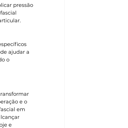
licar pressão 
fascial 
ticular.
specíficos 
de ajudar a 
do o 
transformar 
eração e o 
fascial em 
lcançar 
oje e 