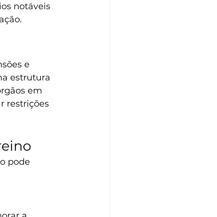
os notáveis 
ação.
nsões e 
ma estrutura 
órgãos em 
 restrições 
reino
to pode 
horar a 