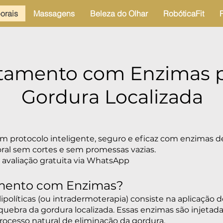
orais
Massagens
Beleza do Olhar
RobóticaFit
tamento com Enzimas 
Gordura Localizada
m protocolo inteligente, seguro e eficaz com enzimas d
oral sem cortes e sem promessas vazias.
 avaliação gratuita via WhatsApp
amento com Enzimas?
olíticas (ou intradermoterapia) consiste na aplicação d
ebra da gordura localizada. Essas enzimas são injetada
rocesso natural de eliminação da gordura.