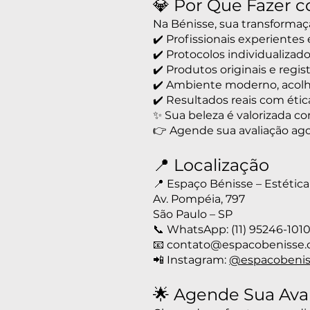
💎 Por Que Fazer 
Na Bénisse, sua transformaç
✔️ Profissionais experientes
✔️ Protocolos individualizad
✔️ Produtos originais e regis
✔️ Ambiente moderno, acolh
✔️ Resultados reais com éti
✨ Sua beleza é valorizada c
👉 Agende sua avaliação ag
📍 Localização
📍 Espaço Bénisse – Estétic
Av. Pompéia, 797
São Paulo – SP
📞 WhatsApp: (11) 95246-101
📧 contato@espacobenisse.
📲 Instagram:
@espacobenis
🌟 Agende Sua Ava