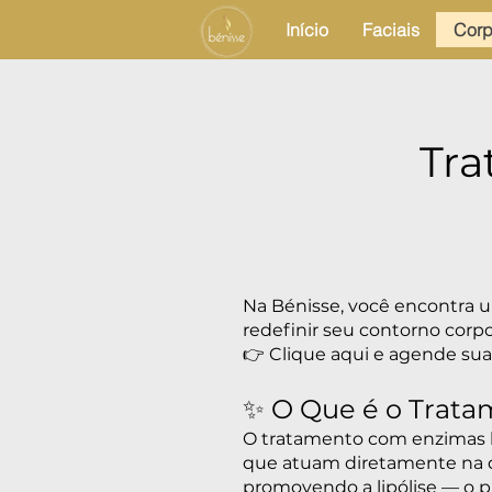
Início
Faciais
Corp
Tra
Na Bénisse, você encontra u
redefinir seu contorno corp
👉 Clique aqui e agende sua
✨ O Que é o Trat
O tratamento com enzimas lip
que atuam diretamente na qu
promovendo a lipólise — o p