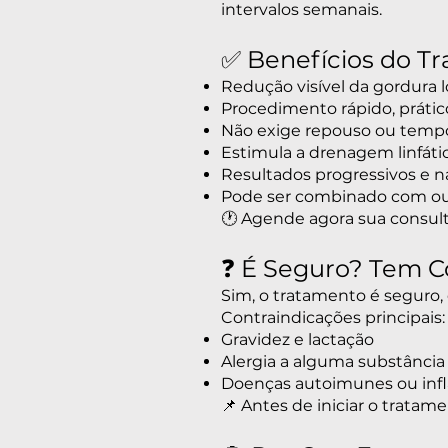
intervalos semanais.
✅ Benefícios do T
Redução visível da gordura l
Procedimento rápido, práti
Não exige repouso ou temp
Estimula a drenagem linfáti
Resultados progressivos e n
Pode ser combinado com out
🕐 Agende agora sua consu
❓ É Seguro? Tem C
Sim, o tratamento é seguro, 
Contraindicações principais:
Gravidez e lactação
Alergia a alguma substância 
Doenças autoimunes ou infl
📌 Antes de iniciar o tratam