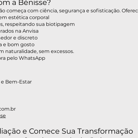
com a Bénisse?
ão começa com ciência, segurança e sofisticação. Ofere
 em estética corporal
os, respeitando sua biotipagem
trados na Anvisa
edor e discreto
ca e bom gosto
om naturalidade, sem excessos.
ora pelo WhatsApp
a e Bem-Estar
0
com.br
se
liação e Comece Sua Transformação