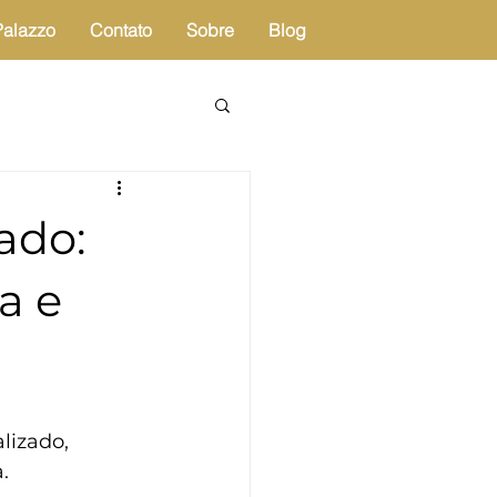
Palazzo
Contato
Sobre
Blog
ado:
a e
izado, 
. 