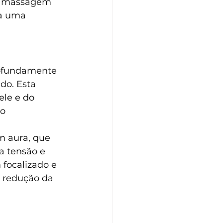
de massagem 
ra uma 
rofundamente 
do. Esta 
le e do 
o 
m aura, que 
a tensão e 
 focalizado e 
 redução da 