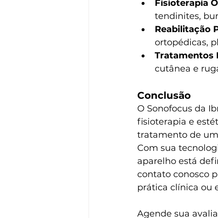
Fisioterapia 
tendinites, bu
Reabilitação 
ortopédicas, p
Tratamentos E
cutânea e ruga
Conclusão
O Sonofocus da I
fisioterapia e est
tratamento de uma
Com sua tecnologi
aparelho está defi
contato conosco p
prática clínica ou
Agende sua avalia