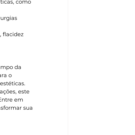
ticas, como 
urgias 
 flacidez 
ampo da 
ra o 
stéticas. 
ações, este 
Entre em 
sformar sua 