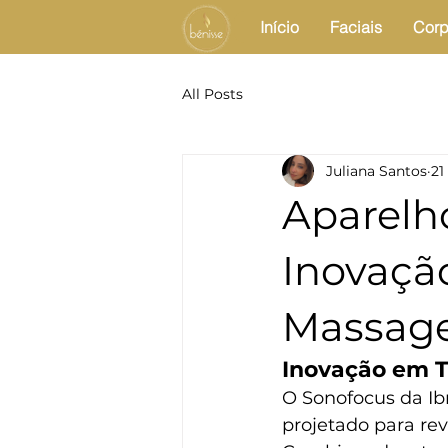
Início
Faciais
Corp
All Posts
Juliana Santos
21
Aparelh
Inovaçã
Massag
Inovação em T
O Sonofocus da Ib
projetado para rev