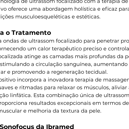
ologia de ultrassom focalizado com a terapia 
tivo oferece uma abordagem holística e eficaz pa
ições musculoesqueléticas e estéticas.
a o Tratamento
za ondas de ultrassom focalizado para penetrar p
fornecendo um calor terapêutico preciso e controla
focalizada atinge as camadas mais profundas da pe
estimulando a circulação sanguínea, aumentando 
ar e promovendo a regeneração tecidual.
positivo incorpora a inovadora terapia de massage
suaves e ritmadas para relaxar os músculos, aliviar 
ção linfática. Esta combinação única de ultrassom
oporciona resultados excepcionais em termos de
muscular e melhoria da textura da pele.
 Sonofocus da Ibramed