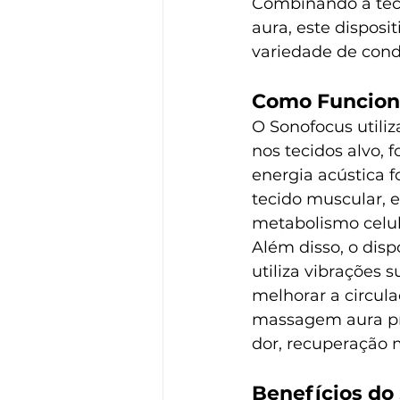
Combinando a tecn
aura, este disposi
variedade de cond
Como Funcion
O Sonofocus utili
nos tecidos alvo, 
energia acústica 
tecido muscular, 
metabolismo celul
Além disso, o dis
utiliza vibrações 
melhorar a circula
massagem aura pr
dor, recuperação 
Benefícios do