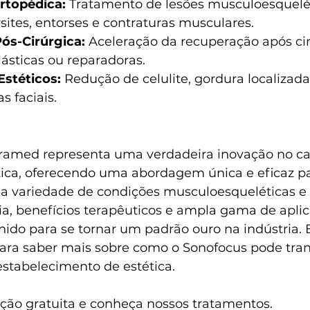
Ortopédica:
 Tratamento de lesões musculoesquelé
rsites, entorses e contraturas musculares.
Pós-Cirúrgica:
 Aceleração da recuperação após cir
lásticas ou reparadoras.
stéticos:
 Redução de celulite, gordura localizada,
s faciais.
bramed representa uma verdadeira inovação no c
ética, oferecendo uma abordagem única e eficaz pa
 variedade de condições musculoesqueléticas e e
a, benefícios terapêuticos e ampla gama de aplic
nido para se tornar um padrão ouro na indústria. 
ara saber mais sobre como o Sonofocus pode tran
 estabelecimento de estética.
ção gratuita e conheça nossos tratamentos.