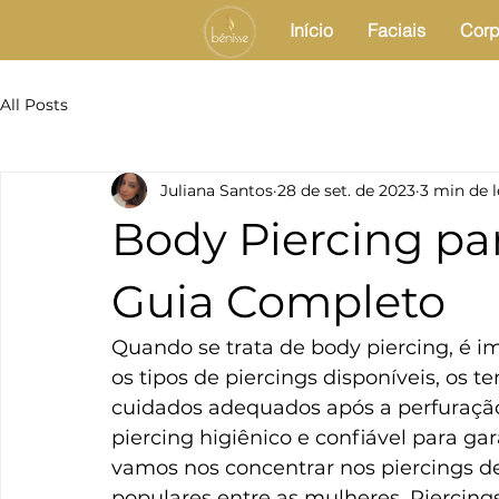
Início
Faciais
Corp
All Posts
Juliana Santos
28 de set. de 2023
3 min de l
Body Piercing pa
Guia Completo
Quando se trata de body piercing, é i
os tipos de piercings disponíveis, os te
cuidados adequados após a perfuração.
piercing higiênico e confiável para gar
vamos nos concentrar nos piercings de
populares entre as mulheres. Piercing