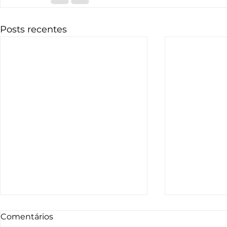
Posts recentes
Combo de Toxina
✨ Laser Li
Comentários
Botulínica – Testa +
Rejuvenes