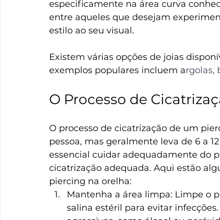
especificamente na área curva conhec
entre aqueles que desejam experiment
estilo ao seu visual.
Existem várias opções de joias disponív
exemplos populares incluem a
rgolas, 
O Processo de Cicatriza
O processo de cicatrização de um pier
pessoa, mas geralmente leva de 6 a 12
essencial cuidar adequadamente do pie
cicatrização adequada. Aqui estão alg
piercing na orelha:
Mantenha a área limpa: Limpe o p
salina estéril para evitar infecçõe